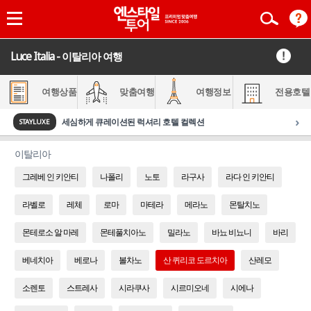
Luce Italia - 이탈리아 여행
여행상품
맞춤여행
여행정보
전용호텔
›
세심하게 큐레이션된 럭셔리 호텔 컬렉션
STAYLUXE
이탈리아
그레베 인 키안티
나폴리
노토
라구사
라다 인 키안티
라벨로
레체
로마
마테라
메라노
몬탈치노
몬테로소 알 마레
몬테풀치아노
밀라노
바뇨 비뇨니
바리
베네치아
베로나
볼차노
산 퀴리코 도르치아
산레모
소렌토
스트레사
시라쿠사
시르미오네
시에나