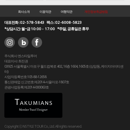
회사소개
이용약관
여행약관
개인정보취급방침
대표전화 :
02-578-5843
팩스 :
02-6008-5823
*상담시간: 월~금
10:00 - 17:00
*주말, 공휴일은 휴무
주식회사 엔스타일투어
대표이사: 최진권
03925 서울특별시 마포구 월드컵북로 402, 16층 1604, 1605호 (상암동, 케이지아이티센
터)
사업자등록번호:105-88-12658
통신판매업 신고번호:제2014-서울마포-1807호
관광사업등록:제2014-000063호
Copyright ⓒ NSTYLE TOUR Co., Ltd. All rights reserved.