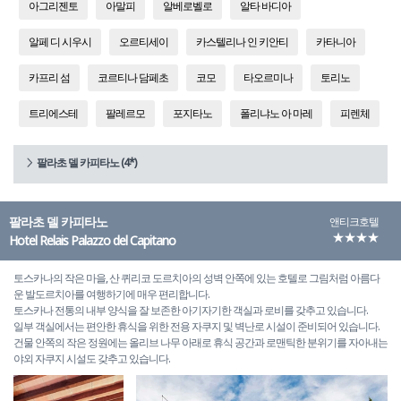
아그리젠토
아말피
알베로벨로
알타 바디아
알페 디 시우시
오르티세이
카스텔리나 인 키안티
카타니아
카프리 섬
코르티나 담페초
코모
타오르미나
토리노
트리에스테
팔레르모
포지타노
폴리냐노 아 마레
피렌체
팔라초 델 카피타노 (4*)
팔라초 델 카피타노
앤티크호텔
★★★★
Hotel Relais Palazzo del Capitano
토스카나의 작은 마을, 산 퀴리코 도르치아의 성벽 안쪽에 있는 호텔로 그림처럼 아름다
운 발도르치아를 여행하기에 매우 편리합니다.
토스카나 전통의 내부 양식을 잘 보존한 아기자기한 객실과 로비를 갖추고 있습니다.
일부 객실에서는 편안한 휴식을 위한 전용 자쿠지 및 벽난로 시설이 준비되어 있습니다.
건물 안쪽의 작은 정원에는 올리브 나무 아래로 휴식 공간과 로맨틱한 분위기를 자아내는
야외 자쿠지 시설도 갖추고 있습니다.