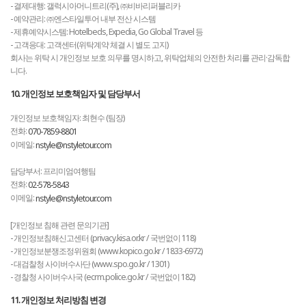
- 결제대행: 갤럭시아머니트리(주), ㈜비바리퍼블리카
- 예약관리: ㈜엔스타일투어 내부 전산 시스템
- 제휴예약시스템: Hotelbeds, Expedia, Go Global Travel 등
- 고객응대: 고객센터(위탁계약 체결 시 별도 고지)
회사는 위탁 시 개인정보 보호 의무를 명시하고, 위탁업체의 안전한 처리를 관리·감독합
니다.
10. 개인정보 보호책임자 및 담당부서
개인정보 보호책임자: 최현수 (팀장)
전화:
070-7859-8801
이메일:
nstyle@nstyletour.com
담당부서: 프리미엄여행팀
전화:
02-578-5843
이메일:
nstyle@nstyletour.com
[개인정보 침해 관련 문의기관]
- 개인정보침해신고센터 (privacy.kisa.or.kr / 국번없이 118)
- 개인정보분쟁조정위원회 (www.kopico.go.kr / 1833-6972)
- 대검찰청 사이버수사단 (www.spo.go.kr / 1301)
- 경찰청 사이버수사국 (ecrm.police.go.kr / 국번없이 182)
11. 개인정보 처리방침 변경