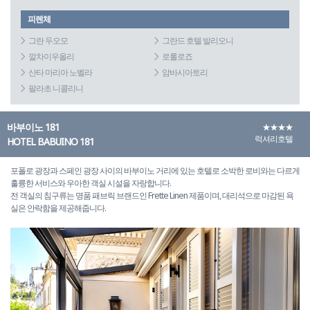
피렌체
그란 두오모
그란드 호텔 발리오니
깔차이우올리
로롤로죠
산타 마리아 노벨라
암바시아토리
팔라초 니콜리니
바부이노 181
★★★★
럭셔리호텔
HOTEL BABUINO 181
포폴로 광장과 스페인 광장 사이의 바부이노 거리에 있는 호텔로 소박한 로비와는 다르게
훌륭한 서비스와 우아한 객실 시설을 자랑합니다.
전 객실의 침구류는 명품 패브릭 브랜드인 Frette Linen 제품이며, 대리석으로 마감된 욕
실은 안락함을 제공해줍니다.