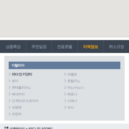
상품특징
추천일정
전용호텔
지역정보
취소규정
이탈리아
라다 인 키안티
라벨로
로마
몬탈치노
몬테풀치아노
바뇨 비뇨니
베네치아
베로나
산 퀴리코 도르치아
시에나
피렌체
피사
피엔차
이탈리아 > 라다 인 키안티