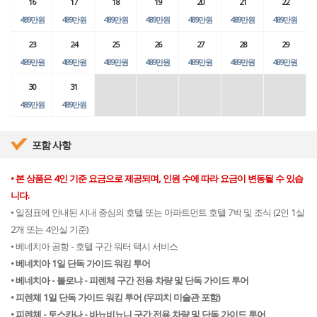
16
17
18
19
20
21
22
489만원
489만원
489만원
489만원
489만원
489만원
489만원
23
24
25
26
27
28
29
489만원
489만원
489만원
489만원
489만원
489만원
489만원
30
31
489만원
489만원
포함 사항
• 본 상품은 4인 기준 요금으로 제공되며, 인원 수에 따라 요금이 변동될 수 있습
니다.
• 일정표에 안내된 시내 중심의 호텔 또는 아파트먼트 호텔 7박 및 조식 (2인 1실
2개 또는 4인실 기준)
• 베네치아 공항 - 호텔 구간 워터 택시 서비스
• 베네치아 1일 단독 가이드 워킹 투어
• 베네치아 - 볼로냐 - 피렌체 구간 전용 차량 및 단독 가이드 투어
• 피렌체 1일 단독 가이드 워킹 투어 (우피치 미술관 포함)
• 피렌체 - 토스카나 - 바뇨비뇨니 구간 전용 차량 및 단독 가이드 투어