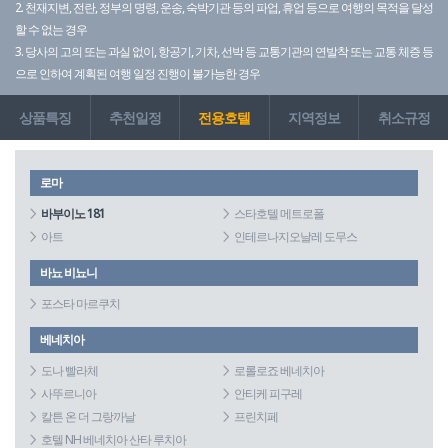
2. 천재지변, 전란, 정부의 명령, 운송, 숙박기관 등의 파업, 휴업 등으로 여행의 목적을 달성
할 수 없는 경우
3. 당사의 고의 또는 과실 없이, 항공기, 기차, 선박 등 교통기관의 연발착 또는 교통 체증 등
으로 인하여 계획된 여행 일정 진행이 불가능한 경우
상품특징
추천일정
전용호텔
지역정보
취소규정
로마
바부이노 181
스타호텔 메트로폴
아트
인테르나지오날레 도무스
바뇨 비뇨니
포스타 마르쿠치
베네치아
도나 빨라체
로롤로죠 베네치아
사뚜르니아
안티케 피구레
칼튼 온 더 그랑까날
프린치페
호텔 NH 베네치아 산타 루치아