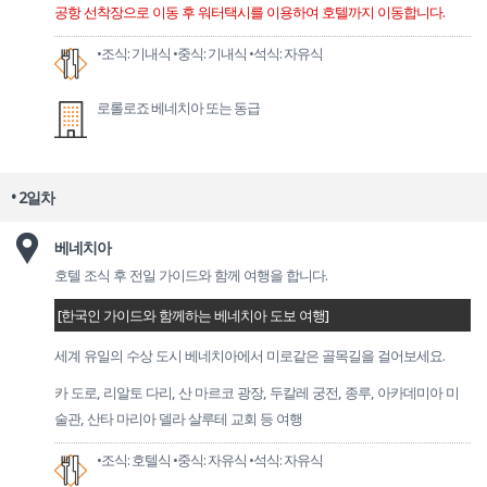
공항 선착장으로 이동 후 워터택시를 이용하여 호텔까지 이동합니다.
•조식: 기내식
•중식: 기내식
•석식: 자유식
로롤로죠 베네치아 또는 동급
• 2일차
베네치아
호텔 조식 후 전일 가이드와 함께 여행을 합니다.
[한국인 가이드와 함께하는 베네치아 도보 여행]
세계 유일의 수상 도시 베네치아에서 미로같은 골목길을 걸어보세요.
카 도로, 리알토 다리, 산 마르코 광장, 두칼레 궁전, 종루, 아카데미아 미
술관, 산타 마리아 델라 살루테 교회 등 여행
•조식: 호텔식
•중식: 자유식
•석식: 자유식