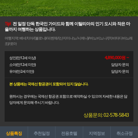
Tip!
전 일정 단독 한국인 가이드와 함께 이탈리아의 인기 도시와 작은 마
을까지 여행하는 상품입니다.
여행지역: 베네치아/(볼로냐)/피렌체/(산지미냐노/시에나)/바뇨비뇨니/(치비타디바뇨레
조)/로마
4,890,000원 ~
성인(만12세 이상)
소아(만12세 미만)
담당자 문의
유아(만2세 미만)
담당자 문의
본 상품에는 국제선 항공권이 포함되어 있지 않습니다.
원하시는 경우에는 국제선 항공권 포함으로 예약하실 수 있으며 자세한 내용은 담
당자에게 문의해 주시기 바랍니다.
상품문의: 02-578-5843
상품특징
추천일정
전용호텔
지역정보
취소규정