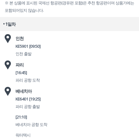
※ 본 상품에 표시된 국제선 항공편(경유편 포함)은 추천 항공편이며 상품가에는
포함되어있지 않습니다.
• 1일차
인천
KE5901
[09:50]
인천 출발
파리
[16:45]
파리 공항 도착
베네치아
KE6401
[19:25]
파리 공항 출발
[21:10]
베네치아 공항 도착
워터택시