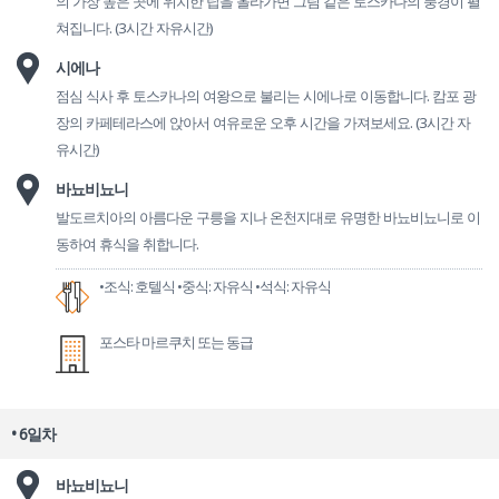
의 가장 높은 곳에 위치한 탑을 올라가면 그림 같은 토스카나의 풍경이 펼
쳐집니다. (3시간 자유시간)
시에나
점심 식사 후 토스카나의 여왕으로 불리는 시에나로 이동합니다. 캄포 광
장의 카페테라스에 앉아서 여유로운 오후 시간을 가져보세요. (3시간 자
유시간)
바뇨비뇨니
발도르치아의 아름다운 구릉을 지나 온천지대로 유명한 바뇨비뇨니로 이
동하여 휴식을 취합니다.
•조식: 호텔식
•중식: 자유식
•석식: 자유식
포스타 마르쿠치 또는 동급
• 6일차
바뇨비뇨니