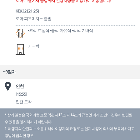
로마 호텔에서 공항까지 전용차량을 이용하여 이동합니다.
KE932
[21:25]
로마 피우미치노 출발
•조식: 호텔식
•중식: 자유식
•석식: 기내식
기내박
• 9일차
인천
[15:55]
인천 도착
* 상기 일정은 국외여행 표준 약관 제13조, 제14조의 규정인 아래 조건의 경우에 변경될
수 있음을 양지하시기 바랍니다.
1. 여행자의 안전과 보호를 위하여 여행자의 요청 또는 현지 사정에 의하여 부득이하다고
쌍방이 합의한 경우