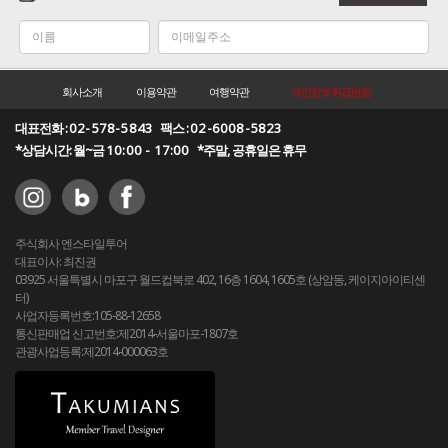
회사소개
이용약관
여행약관
개인정보취급방침
대표전화 :
02-578-5843
팩스 :
02-6008-5823
*상담시간: 월~금
10:00 - 17:00
*주말, 공휴일은 휴무
주식회사 엔스타일투어
대표이사: 최진권
03925 서울특별시 마포구 월드컵북로 402, 16층 1604, 1605호 (상암동, 케이지아이티센
터)
사업자등록번호:105-88-12658
통신판매업 신고번호:제2014-서울마포-1807호
관광사업등록:제2014-000063호