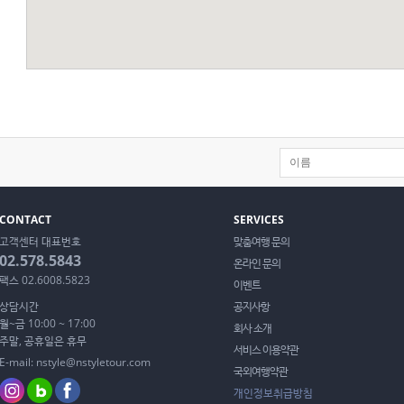
CONTACT
SERVICES
고객센터 대표번호
맞춤여행 문의
02.578.5843
온라인 문의
팩스 02.6008.5823
이벤트
상담시간
공지사항
월~금 10:00 ~ 17:00
회사 소개
주말, 공휴일은 휴무
서비스 이용약관
E-mail: nstyle@nstyletour.com
국외여행약관
개인정보취급방침