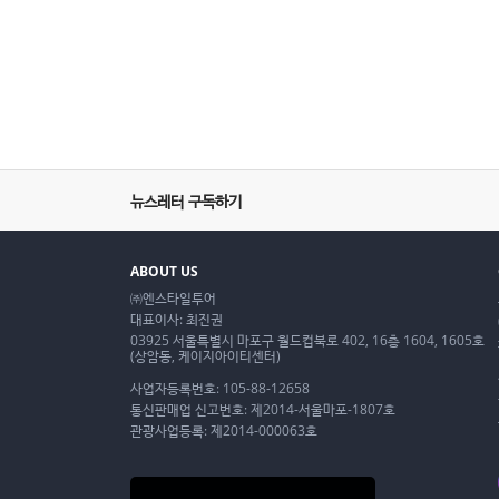
뉴스레터 구독하기
ABOUT US
㈜엔스타일투어
대표이사: 최진권
03925 서울특별시 마포구 월드컵북로 402, 16층 1604, 1605호
(상암동, 케이지아이티센터)
사업자등록번호: 105-88-12658
통신판매업 신고번호: 제2014-서울마포-1807호
관광사업등록: 제2014-000063호