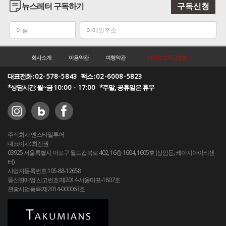
뉴스레터 구독하기
구독신청
회사소개
이용약관
여행약관
개인정보취급방침
대표전화 :
02-578-5843
팩스 :
02-6008-5823
*상담시간: 월~금
10:00 - 17:00
*주말, 공휴일은 휴무
주식회사 엔스타일투어
대표이사: 최진권
03925 서울특별시 마포구 월드컵북로 402, 16층 1604, 1605호 (상암동, 케이지아이티센
터)
사업자등록번호:105-88-12658
통신판매업 신고번호:제2014-서울마포-1807호
관광사업등록:제2014-000063호