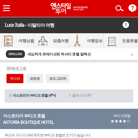
Luce Italia - 이탈리아 여행
여행상품
맞춤여행
여행정보
전용호텔
›
세심하게 큐레이션된 럭셔리 호텔 컬렉션
STAYLUXE
몬테네그로
부드바
코토르
포드고리차
아스토리아 부티크 호텔 (4*+)
블루스타 (4*)
아스토리아 부티크 호텔
부티크호텔
★★★★☆
ASTORIA BOUTIQUE HOTEL
부드바 구시가 내에 위치한 부티크 호텔로 인기가 높습니다.