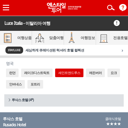
Luce Italia - 이탈리아 여행
여행상품
맞춤여행
여행정보
전용호텔
›
세심하게 큐레이션된 럭셔리 호텔 컬렉션
STAYLUXE
영국
런던
레이크디스트릭트
세인트앤드루스
에든버러
요크
인버네스
포트리
루삭스 호텔 (4*)
루삭스 호텔
클래식호텔
★★★★
Rusacks Hotel