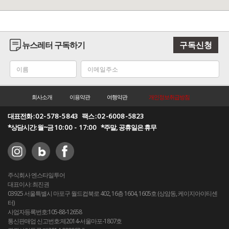
뉴스레터 구독하기
구독신청
회사소개
이용약관
여행약관
개인정보취급방침
대표전화 :
02-578-5843
팩스 :
02-6008-5823
*상담시간: 월~금
10:00 - 17:00
*주말, 공휴일은 휴무
주식회사 엔스타일투어
대표이사: 최진권
03925 서울특별시 마포구 월드컵북로 402, 16층 1604, 1605호 (상암동, 케이지아이티센
터)
사업자등록번호:105-88-12658
통신판매업 신고번호:제2014-서울마포-1807호