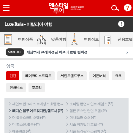
Luce Italia - 이탈리아 여행
여행상품
맞춤여행
여행정보
전용호텔
›
세심하게 큐레이션된 럭셔리 호텔 컬렉션
STAYLUXE
영국
런던
레이크디스트릭트
세인트앤드루스
에든버러
요크
인버네스
포트리
세인트 판크라스 르네상스 호텔 런던 (5*)
소피텔 런던 세인트 제임스 (5*)
래디슨 블루 에드워디안, 햄프셔 (5*)
힐튼 유스턴 런던 호텔 (4*)
더 블룸스버리 호텔 (4*)
더 내들러 소호 (4*)
더 혹스턴, 홀본 (4*)
시슬 피카딜리 호텔 (4*)
해즐릿츠 (4*)
시슬 트라팔가 스퀘어 (4*)