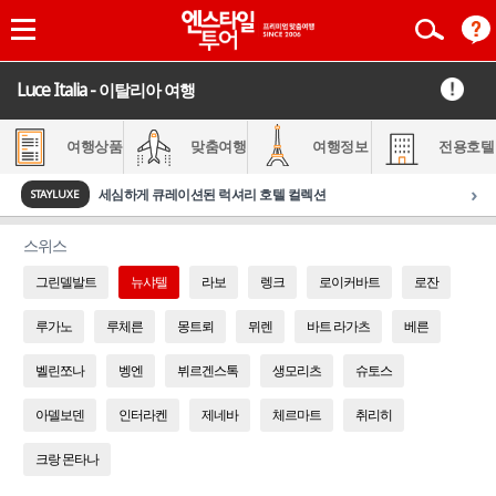
Luce Italia - 이탈리아 여행
여행상품
맞춤여행
여행정보
전용호텔
›
세심하게 큐레이션된 럭셔리 호텔 컬렉션
STAYLUXE
스위스
그린델발트
뉴샤텔
라보
렝크
로이커바트
로잔
루가노
루체른
몽트뢰
뮈렌
바트 라가츠
베른
벨린쪼나
벵엔
뷔르겐스톡
생모리츠
슈토스
아델보덴
인터라켄
제네바
체르마트
취리히
크랑 몬타나