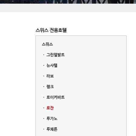
스위스 전용호텔
스위스
ㆍ
그린델발트
ㆍ
뉴샤텔
ㆍ
라보
ㆍ
렝크
ㆍ
로이커바트
ㆍ
로잔
ㆍ
루가노
ㆍ
루체른