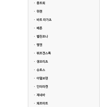
ㆍ
몽트뢰
ㆍ
뮈렌
ㆍ
바트 라가츠
ㆍ
베른
ㆍ
벨린쪼나
ㆍ
벵엔
ㆍ
뷔르겐스톡
ㆍ
생모리츠
ㆍ
슈토스
ㆍ
아델보덴
ㆍ
인터라켄
ㆍ
제네바
ㆍ
체르마트