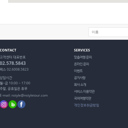
CONTACT
SERVICES
고객센터 대표번호
맞춤여행 문의
02.578.5843
온라인 문의
팩스 02.6008.5823
이벤트
상담시간
공지사항
월~금 10:00 ~ 17:00
회사 소개
주말, 공휴일은 휴무
서비스 이용약관
E-mail: nstyle@nstyletour.com
국외여행약관
개인정보취급방침