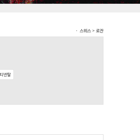
ㆍ 스위스 > 로잔
티넨탈