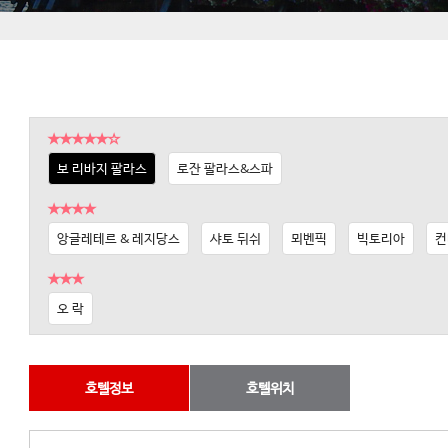
★★★★★☆
보 리바지 팔라스
로잔 팔라스&스파
★★★★
앙글레테르 & 레지당스
샤토 뒤쉬
뫼벤픽
빅토리아
컨
★★★
오 락
호텔정보
호텔위치