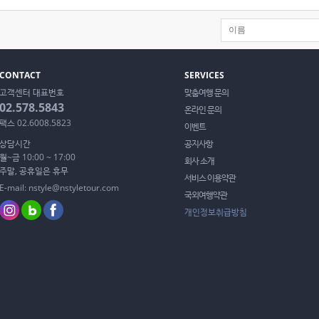
CONTACT
SERVICES
고객센터 대표번호
맞춤여행 문의
02.578.5843
온라인 문의
팩스 02.6008.5823
이벤트
상담시간
공지사항
월~금 10:00 ~ 17:00
회사 소개
주말, 공휴일은 휴무
서비스 이용약관
E-mail: nstyle@nstyletour.com
국외여행약관
개인정보취급방침