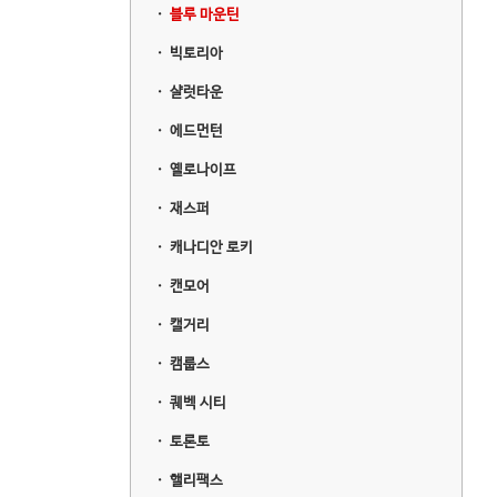
ㆍ
블루 마운틴
ㆍ
빅토리아
ㆍ
샬럿타운
ㆍ
에드먼턴
ㆍ
옐로나이프
ㆍ
재스퍼
ㆍ
캐나디안 로키
ㆍ
캔모어
ㆍ
캘거리
ㆍ
캠룹스
ㆍ
퀘벡 시티
ㆍ
토론토
ㆍ
핼리팩스