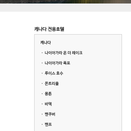
캐나다 전용호텔
캐나다
ㆍ
나이아가라 온 더 레이크
ㆍ
나이아가라 폭포
ㆍ
루이스 호수
ㆍ
몬트리올
ㆍ
몽튼
ㆍ
바덱
ㆍ
밴쿠버
ㆍ
밴프